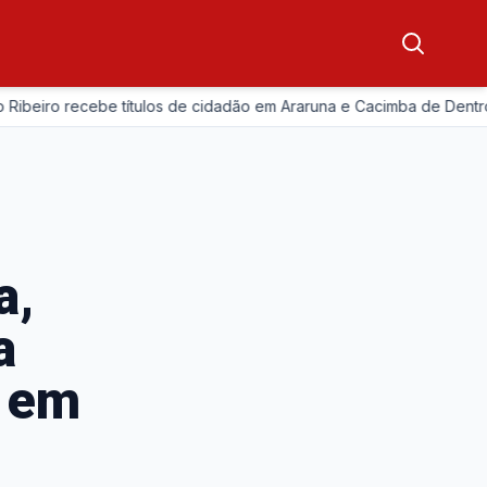
beiro recebe títulos de cidadão em Araruna e Cacimba de Dentro
a,
a
e em