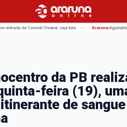
—
ntrada da Coronel Viviane; veja lista
Araruna:
Aguinaldo Ri
centro da PB realiz
quinta-feira (19), um
 itinerante de sangu
na