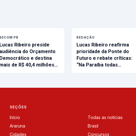
SECOM PB
REDAÇÃO
Lucas Ribeiro preside
Lucas Ribeiro reafirma
audiência do Orçamento
prioridade da Ponte do
Democrático e destina
Futuro e rebate críticas:
mais de R$ 40,4 milhões…
“Na Paraíba todas…
SEÇÕES
Início
Todas as notícias
Araruna
Brasil
Cidades
Concursos