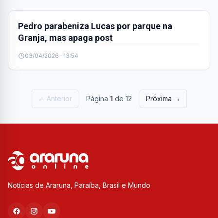
Pedro parabeniza Lucas por parque na
Granja, mas apaga post
03/04/2026 · 13:54
← Anterior
Página
1
de 12
Próxima →
Notícias de Araruna, Paraíba, Brasil e Mundo