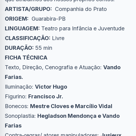
ARTISTA/GRUPO:
Companhia do Prato
ORIGEM:
Guarabira-PB
LINGUAGEM:
Teatro para Infância e Juventude
CLASSIFICAÇÃO:
Livre
DURAÇÃO:
55 min
FICHA TÉCNICA
Texto, Direção, Cenografia e Atuação:
Vando
Farias.
Iluminação:
Victor Hugo
Figurino:
Francisco Jr.
Bonecos:
Mestre Cloves e Marcílio Vidal
Sonoplastia:
Hegladson Mendonça e Vando
Farias
Contra-regras/ atores manipuladores:
Jusieux