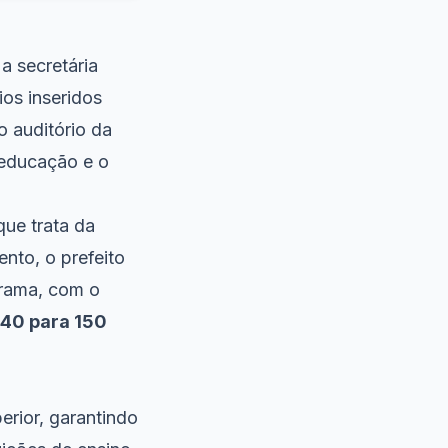
 a secretária
ios inseridos
o auditório da
 educação e o
 que trata da
nto, o prefeito
rama, com o
140 para 150
perior, garantindo