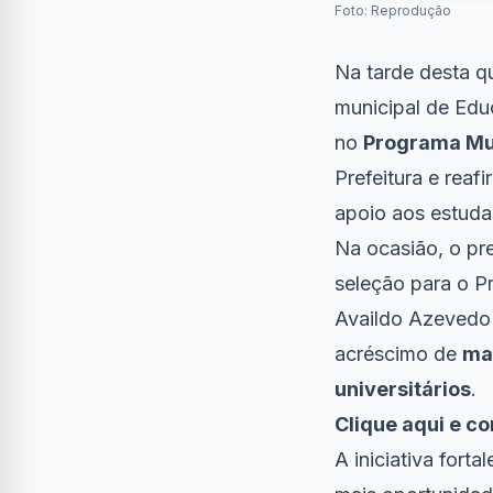
Foto: Reprodução
Na tarde desta qu
municipal de Ed
no
Programa Mun
Prefeitura e rea
apoio aos estuda
Na ocasião, o pre
seleção para o P
Availdo Azevedo
acréscimo de
mai
universitários
.
Clique aqui e co
A iniciativa fort