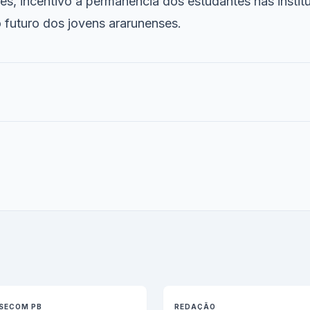
es, incentivo à permanência dos estudantes nas instit
 futuro dos jovens ararunenses.
SECOM PB
REDAÇÃO