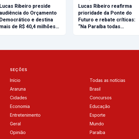
Lucas Ribeiro preside
Lucas Ribeiro reafirma
audiência do Orçamento
prioridade da Ponte do
Democrático e destina
Futuro e rebate críticas:
mais de R$ 40,4 milhões…
“Na Paraíba todas…
SEÇÕES
Início
Todas as notícias
Araruna
Brasil
Cidades
Concursos
Economia
Educação
Entretenimento
Esporte
Geral
Mundo
Opinião
Paraíba