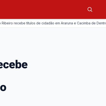
—
iro recebe títulos de cidadão em Araruna e Cacimba de Dentro
recebe
do