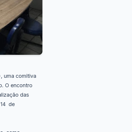
), uma comitiva
io. O encontro
alização das
 14 de