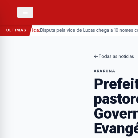
—
Política:
Disputa pela vice de Lucas chega a 10 nomes com entr
ÚLTIMAS
Todas as notícias
ARARUNA
Prefei
pastor
Govern
Evangé