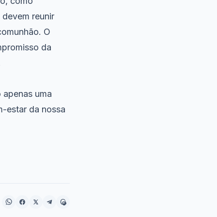
ão, como
e devem reunir
 comunhão. O
ompromisso da
.
ão apenas uma
m-estar da nossa