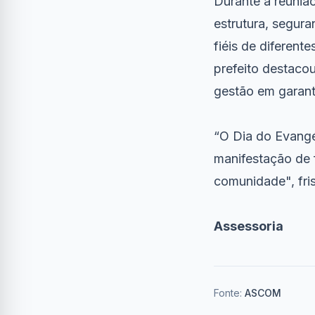
Durante a reuniã
estrutura, segura
fiéis de diferen
prefeito destaco
gestão em garant
“O Dia do Evangél
manifestação de 
comunidade", fri
Assessoria
Fonte:
ASCOM