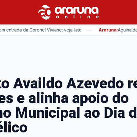
—
ada da Coronel Viviane; veja lista
Araruna:
Aguinaldo Ribe
to Availdo Azevedo 
es e alinha apoio do
o Municipal ao Dia 
lico