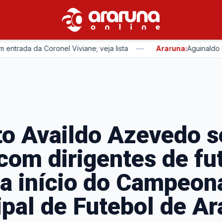
—
a da Coronel Viviane; veja lista
Araruna:
Aguinaldo Ribeir
to Availdo Azevedo s
com dirigentes de fu
a início do Campeon
pal de Futebol de Ar