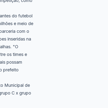
competição, como
antes do futebol
milhões e meio de
 parceria com o
pes inseridas na
alhas. "O
tre os times e
cais possam
o prefeito
to Municipal de
grupo C x grupo