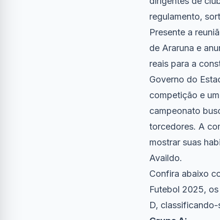
dirigentes de cl
regulamento, sor
Presente a reuniã
de Araruna e anun
reais para a con
Governo do Estado
competição e uma
campeonato busca
torcedores. A co
mostrar suas habi
Availdo.
Confira abaixo c
Futebol 2025, os
D, classificando-