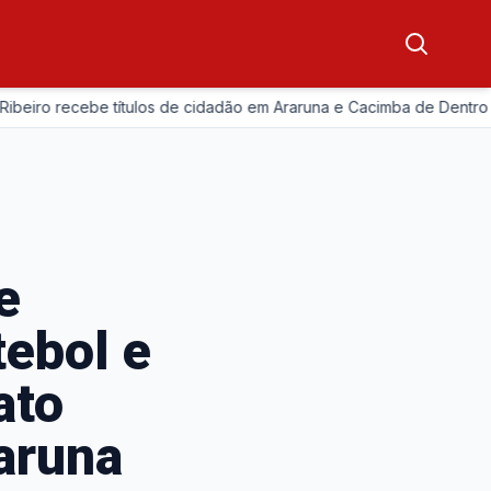
—
o recebe títulos de cidadão em Araruna e Cacimba de Dentro
e
tebol e
ato
aruna