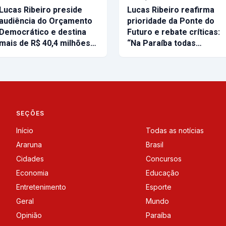
Lucas Ribeiro preside
Lucas Ribeiro reafirma
audiência do Orçamento
prioridade da Ponte do
Democrático e destina
Futuro e rebate críticas:
mais de R$ 40,4 milhões…
“Na Paraíba todas…
SEÇÕES
Início
Todas as notícias
Araruna
Brasil
Cidades
Concursos
Economia
Educação
Entretenimento
Esporte
Geral
Mundo
Opinião
Paraíba