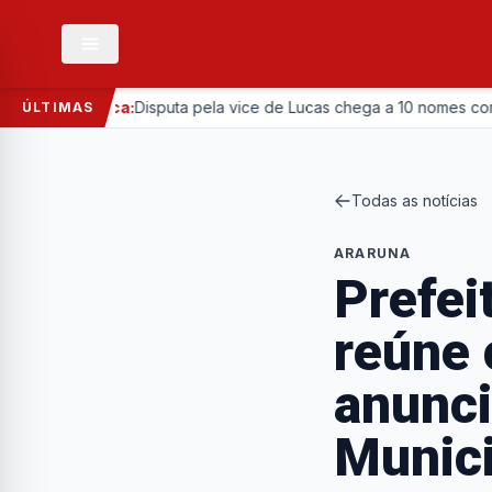
Política:
Disputa pela vice de Lucas chega a 10 nomes com entrad
ÚLTIMAS
Todas as notícias
ARARUNA
Prefei
reúne 
anunci
Munici