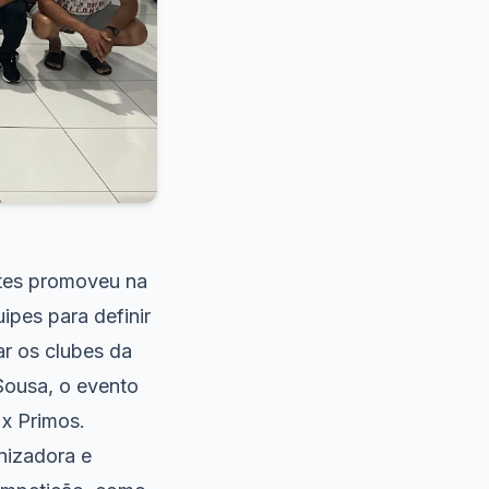
rtes promoveu na
ipes para definir
r os clubes da
Sousa, o evento
 x Primos.
anizadora e