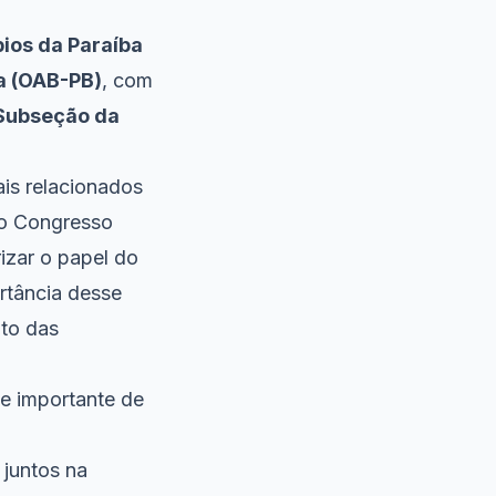
ios da Paraíba
a (OAB-PB)
, com
Subseção da
ais relacionados
 ao Congresso
izar o papel do
rtância desse
nto das
e importante de
 juntos na