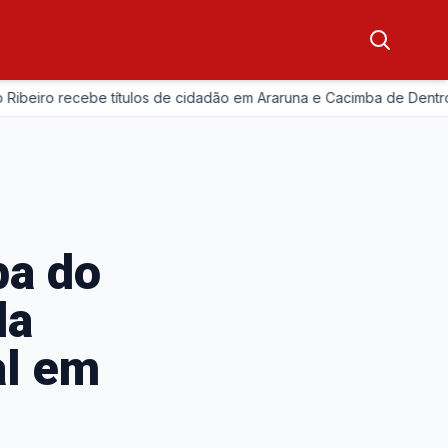
—
ro recebe títulos de cidadão em Araruna e Cacimba de Dentro
pa do
da
al em