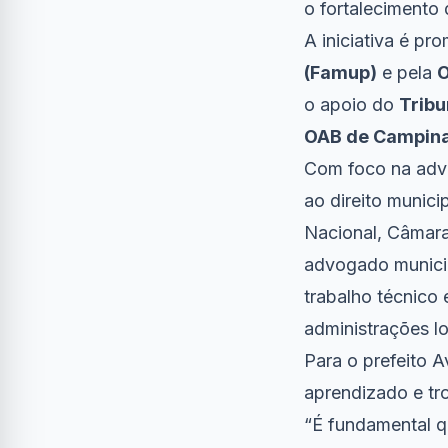
o fortalecimento 
A iniciativa é pr
(Famup)
e pela
O
o apoio do
Tribu
OAB de Campin
Com foco na advo
ao direito munici
Nacional, Câmara
advogado municip
trabalho técnico
administrações lo
Para o prefeito 
aprendizado e tr
“É fundamental q