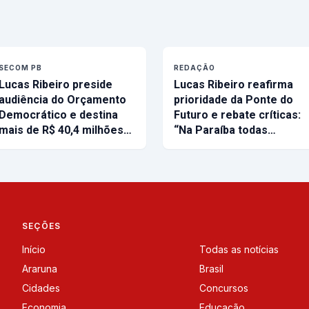
SECOM PB
REDAÇÃO
Lucas Ribeiro preside
Lucas Ribeiro reafirma
audiência do Orçamento
prioridade da Ponte do
Democrático e destina
Futuro e rebate críticas:
mais de R$ 40,4 milhões…
“Na Paraíba todas…
SEÇÕES
Início
Todas as notícias
Araruna
Brasil
Cidades
Concursos
Economia
Educação