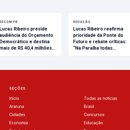
SECOM PB
REDAÇÃO
Lucas Ribeiro preside
Lucas Ribeiro reafirma
audiência do Orçamento
prioridade da Ponte do
Democrático e destina
Futuro e rebate críticas:
mais de R$ 40,4 milhões…
“Na Paraíba todas…
SEÇÕES
Início
Todas as notícias
Araruna
Brasil
Cidades
Concursos
Economia
Educação