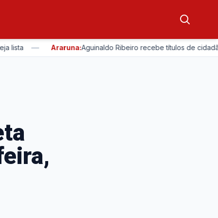
—
a
Araruna:
Aguinaldo Ribeiro recebe títulos de cidadão em
eta
eira,