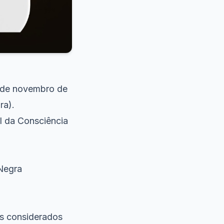
9 de novembro de
ra).
l da Consciência
 Negra
is considerados