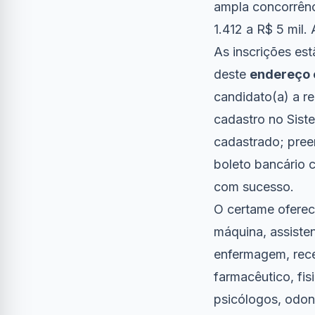
ampla concorrênc
1.412 a R$ 5 mil.
As inscrições est
deste
endereço 
candidato(a) a re
cadastro no Sist
cadastrado; preen
boleto bancário c
com sucesso.
O certame oferec
máquina, assistent
enfermagem, recep
farmacêutico, fi
psicólogos, odont