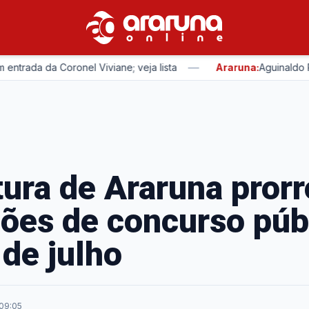
—
da da Coronel Viviane; veja lista
Araruna:
Aguinaldo Ribei
tura de Araruna pror
ções de concurso púb
 de julho
 09:05