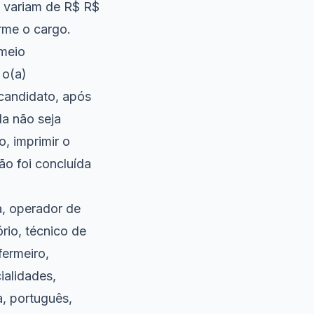
s variam de R$ R$
orme o cargo.
 meio
 o(a)
o candidato, após
a não seja
o, imprimir o
ão foi concluída
a, operador de
ório, técnico de
fermeiro,
ialidades,
a, português,