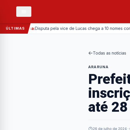
Política:
Disputa pela vice de Lucas chega a 10 nomes com entra
ÚLTIMAS
Todas as notícias
ARARUNA
Prefei
inscri
até 28
26 de julho de 2024 ·