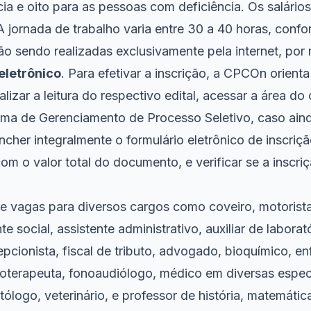
ia e oito para as pessoas com deficiência. Os salário
 A jornada de trabalho varia entre 30 a 40 horas, conf
ão sendo realizadas exclusivamente pela internet, por
eletrônico
. Para efetivar a inscrição, a CPCOn orienta
alizar a leitura do respectivo edital, acessar a área d
ema de Gerenciamento de Processo Seletivo, caso aind
cher integralmente o formulário eletrônico de inscriçã
om o valor total do documento, e verificar se a inscriç
e vagas para diversos cargos como coveiro, motorist
e social, assistente administrativo, auxiliar de laborat
cionista, fiscal de tributo, advogado, bioquímico, en
sioterapeuta, fonoaudiólogo, médico em diversas espec
ólogo, veterinário, e professor de história, matemátic