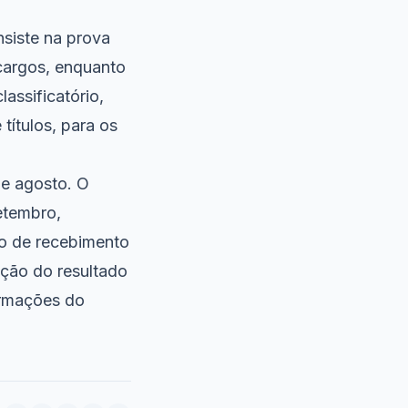
nsiste na prova
s cargos, enquanto
lassificatório,
títulos, para os
de agosto. O
etembro,
do de recebimento
cação do resultado
ormações do