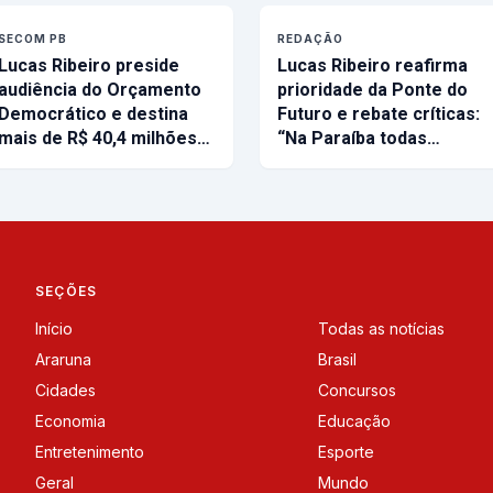
SECOM PB
REDAÇÃO
Lucas Ribeiro preside
Lucas Ribeiro reafirma
audiência do Orçamento
prioridade da Ponte do
Democrático e destina
Futuro e rebate críticas:
mais de R$ 40,4 milhões…
“Na Paraíba todas…
SEÇÕES
Início
Todas as notícias
Araruna
Brasil
Cidades
Concursos
Economia
Educação
Entretenimento
Esporte
Geral
Mundo