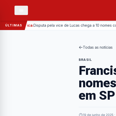
—
Política:
Disputa pela vice de Lucas chega a 10 nomes com entr
ÚLTIMAS
Todas as notícias
BRASIL
Franci
nomes 
em SP
19 de junho de 2025 ·