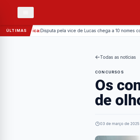
—
Política:
Disputa pela vice de Lucas chega a 10 nomes com ent
ÚLTIMAS
Todas as notícias
CONCURSOS
Os con
de ol
03 de março de 2025 