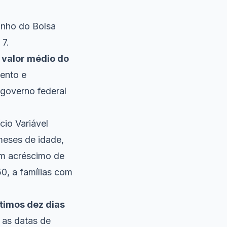
unho do Bolsa
 7.
 valor médio do
ento e
 governo federal
cio Variável
meses de idade,
um acréscimo de
50, a famílias com
ltimos dez dias
 as datas de