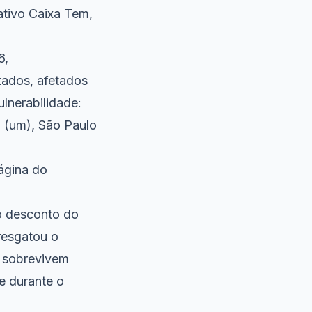
ativo Caixa Tem,
6,
tados, afetados
lnerabilidade:
a (um), São Paulo
ágina do
o desconto do
resgatou o
e sobrevivem
e durante o