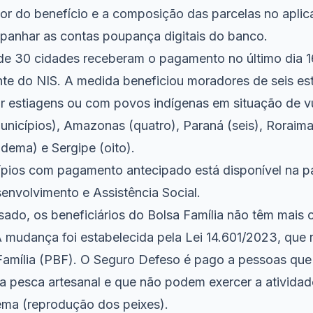
or do benefício e a composição das parcelas no aplic
anhar as contas poupança digitais do banco.
 de 30 cidades receberam o pagamento no último dia 1
e do NIS. A medida beneficiou moradores de seis es
r estiagens ou com povos indígenas em situação de vu
unicípios), Amazonas (quatro), Paraná (seis), Roraim
dema) e Sergipe (oito).
cípios com pagamento antecipado
está disponível na p
envolvimento e Assistência Social.
ado, os beneficiários do Bolsa Família não têm mais 
 mudança foi estabelecida pela
Lei 14.601/2023
, que 
amília (PBF). O Seguro Defeso é pago a pessoas qu
a pesca artesanal e que não podem exercer a atividad
ema (reprodução dos peixes).