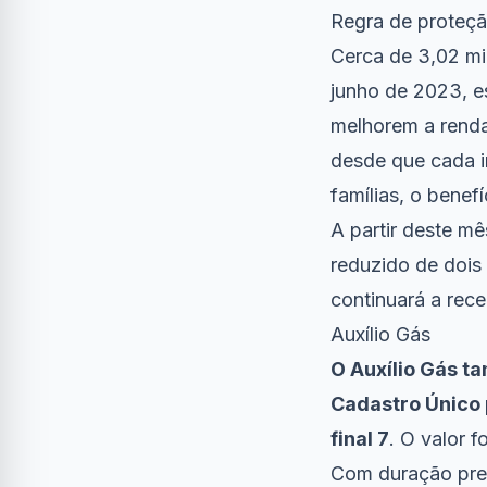
Regra de proteç
Cerca de 3,02 mi
junho de 2023, e
melhorem a renda
desde que cada i
famílias, o benef
A partir deste m
reduzido de dois
continuará a rec
Auxílio Gás
O Auxílio Gás ta
Cadastro Único 
final 7
. O valor 
Com duração prev