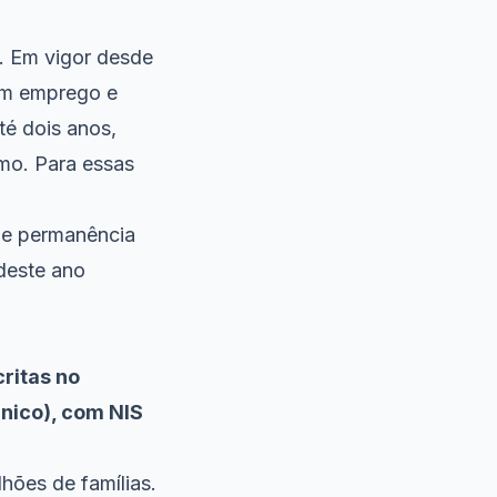
o. Em vigor desde
am emprego e
té dois anos,
imo. Para essas
de permanência
deste ano
critas no
nico), com NIS
hões de famílias.