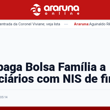
—
a Coronel Viviane; veja lista
Araruna:
Aguinaldo Ribeiro r
paga Bolsa Família a
ciários com NIS de fi
 05:14