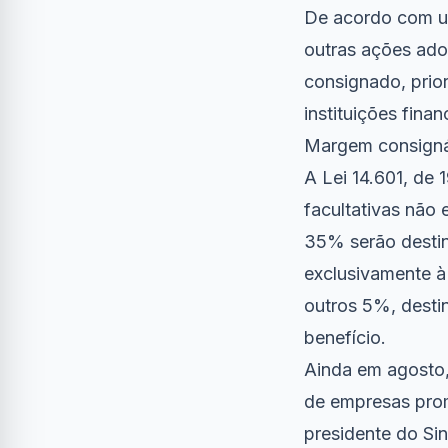
De acordo com um
outras ações ado
consignado, prio
instituições finan
Margem consign
A Lei 14.601, de
facultativas não 
35% serão desti
exclusivamente à
outros 5%, desti
benefício.
Ainda em agosto,
de empresas prom
presidente do Si