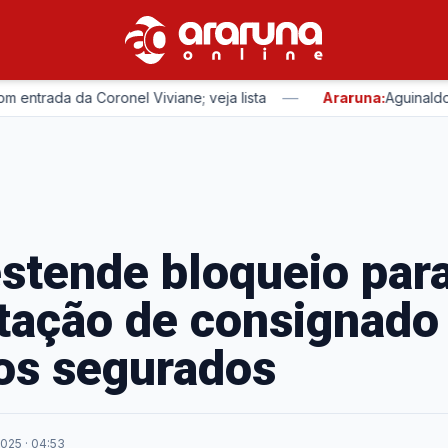
—
trada da Coronel Viviane; veja lista
Araruna:
Aguinaldo Ri
stende bloqueio par
tação de consignado
os segurados
025 · 04:53