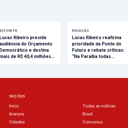
SECOM PB
REDAÇÃO
Lucas Ribeiro preside
Lucas Ribeiro reafirma
audiência do Orçamento
prioridade da Ponte do
Democrático e destina
Futuro e rebate críticas:
mais de R$ 40,4 milhões…
“Na Paraíba todas…
SEÇÕES
Início
Todas as notícias
Araruna
Brasil
Cidades
Concursos