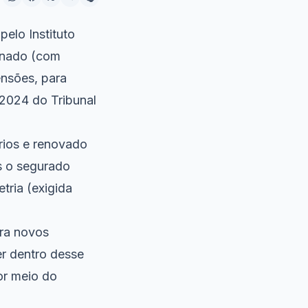
elo Instituto
ignado (com
nsões, para
2024 do Tribunal
ários e renovado
s o segurado
tria (exigida
ra novos
r dentro desse
or meio do