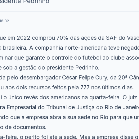
esidente Pedrinho
16:32
 que em 2022 comprou 70% das ações da SAF do Vasc
ça brasileira. A companhia norte-americana teve negad
iminar que garante o controle do futebol ao clube asso
sob a gestão do presidente Pedrinho.
ada pelo desembargador César Felipe Cury, da 20ª Câm
u aos dois recursos feitos pela 777 nos últimos dias.
foi o único revés dos americanos na quarta-feira. O jui
ra Empresarial do Tribunal de Justiça do Rio de Janeir
do que a empresa abra a sua sede no Rio para que u
ção de documentos.
-feira, o perito foi até a sede. Mas a empresa disse 