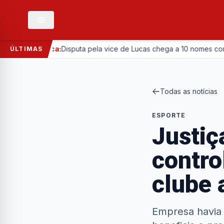
Política:
Disputa pela vice de Lucas chega a 10 nomes com entra
ÚLTIMAS
Todas as notícias
ESPORTE
Justiç
contro
clube 
Empresa havia 