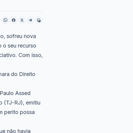
o, sofreu nova
o o seu recurso
ciativo. Com isso,
ara do Direito
z Paulo Assed
o (TJ-RJ), emitiu
m perito possa
que não havia