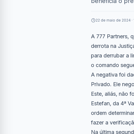
beneficia o pr
22 de maio de 2024 · 
A 777 Partners,
derrota na Justi
para derrubar a l
o comando segue 
A negativa foi d
Privado. Ele nego
Este, aliás, não 
Estefan, da 4ª Va
ordem determinan
fazer a verifica
Na última segunda