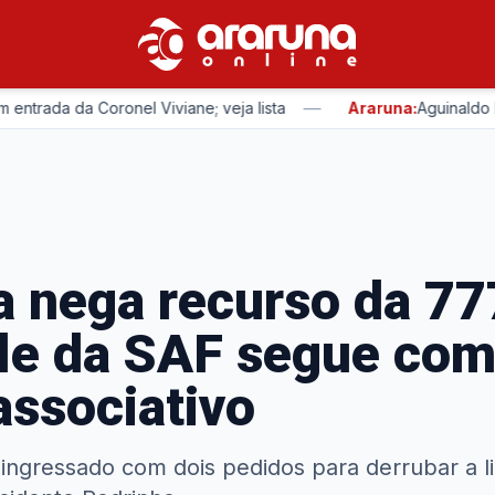
—
da da Coronel Viviane; veja lista
Araruna:
Aguinaldo Ribei
a nega recurso da 77
le da SAF segue com
associativo
ingressado com dois pedidos para derrubar a l