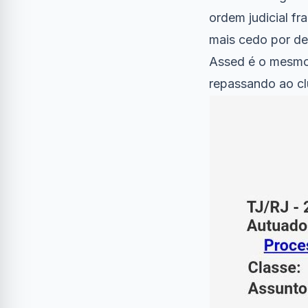
ordem judicial f
mais cedo por de
Assed é o mesmo 
repassando ao clu