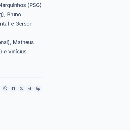
 Marquinhos (PSG)
g), Bruno
nta) e Gerson
senal), Matheus
 e Vinícius