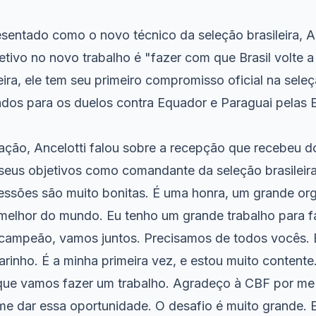
esentado como o novo técnico da seleção brasileira, A
etivo no novo trabalho é "fazer com que Brasil volte 
ra, ele tem seu primeiro compromisso oficial na seleç
dos para os duelos contra Equador e Paraguai pelas El
ção, Ancelotti falou sobre a recepção que recebeu d
u seus objetivos como comandante da seleção brasileira
essões são muito bonitas. É uma honra, um grande or
 melhor do mundo. Eu tenho um grande trabalho para 
er campeão, vamos juntos. Precisamos de todos vocês. 
rinho. É a minha primeira vez, e estou muito contente
ue vamos fazer um trabalho. Agradeço à CBF por me t
me dar essa oportunidade. O desafio é muito grande. 