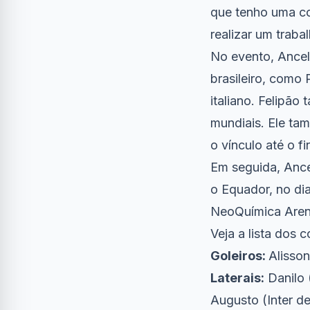
que tenho uma co
realizar um traba
No evento, Ancel
brasileiro, como
italiano. Felipã
mundiais. Ele t
o vínculo até o 
Em seguida, Ancel
o Equador, no dia
NeoQuímica Aren
Veja a lista dos
Goleiros:
Alisson
Laterais:
Danilo 
Augusto (Inter d