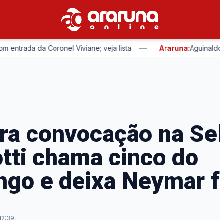
—
rada da Coronel Viviane; veja lista
Araruna:
Aguinaldo Rib
ra convocação na Se
tti chama cinco do
go e deixa Neymar f
12:39