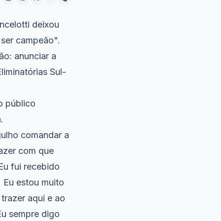
ncelotti deixou
a ser campeão".
ão: anunciar a
iminatórias Sul-
o público
.
gulho comandar a
fazer com que
Eu fui recebido
. Eu estou muito
razer aqui e ao
Eu sempre digo