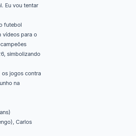
. Eu vou tentar
o futebol
m vídeos para o
s campeões
6, simbolizando
 os jogos contra
junho na
ians)
ngo), Carlos