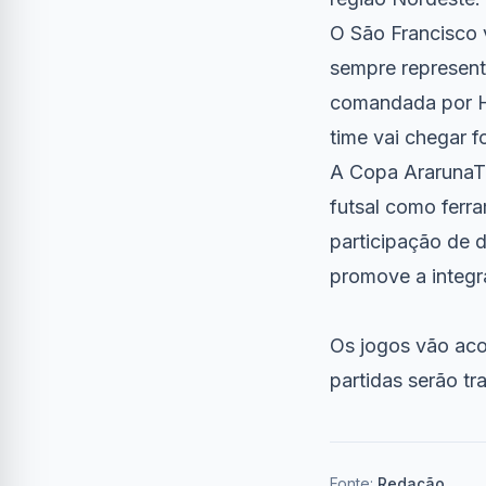
O São Francisco 
sempre represent
comandada por H
time vai chegar f
A Copa ArarunaTV
futsal como ferr
participação de d
promove a integr
Os jogos vão aco
partidas serão tr
Fonte:
Redação