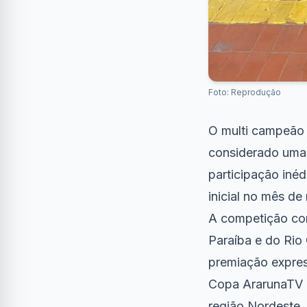
Foto: Reprodução
O multi campeão 
considerado uma 
participação iné
inicial no mês d
A competição con
Paraíba e do Rio 
premiação express
Copa ArarunaTV p
região Nordeste.