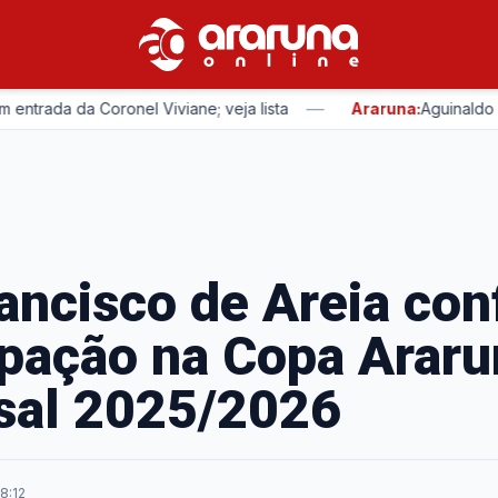
—
a da Coronel Viviane; veja lista
Araruna:
Aguinaldo Ribeir
ancisco de Areia con
ipação na Copa Arar
sal 2025/2026
08:12