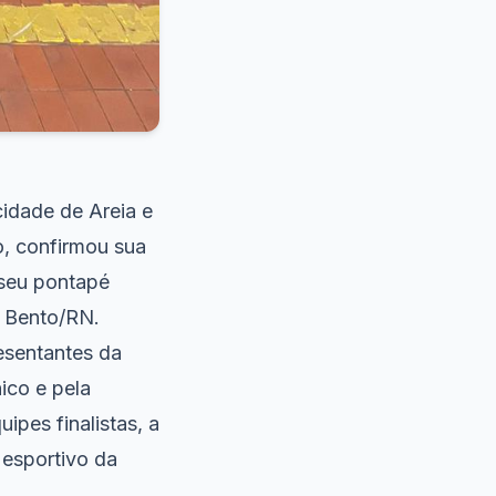
cidade de Areia e
, confirmou sua
 seu pontapé
o Bento/RN.
esentantes da
ico e pela
ipes finalistas, a
esportivo da