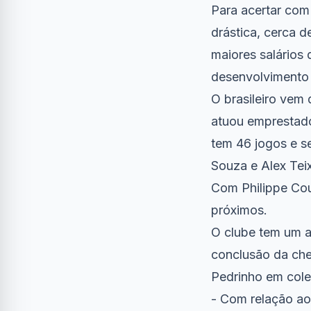
Para acertar com 
drástica, cerca d
maiores salários
desenvolvimento d
O brasileiro vem
atuou emprestado
tem 46 jogos e s
Souza e Alex Teix
Com Philippe Cou
próximos.
O clube tem um a
conclusão da che
Pedrinho em colet
- Com relação ao