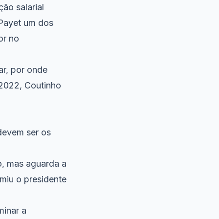
ão salarial
 Payet um dos
or no
ar, por onde
 2022, Coutinho
devem ser os
o, mas aguarda a
miu o presidente
minar a