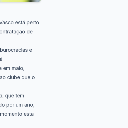
 Vasco está perto
contratação de
 burocracias e
há
a em maio,
 ao clube que o
a, que tem
ado por um ano,
r momento esta