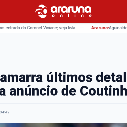
—
da da Coronel Viviane; veja lista
Araruna:
Aguinaldo Ribei
amarra últimos deta
a anúncio de Coutin
 04:49