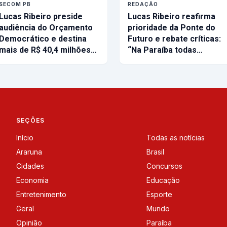
SECOM PB
REDAÇÃO
Lucas Ribeiro preside
Lucas Ribeiro reafirma
audiência do Orçamento
prioridade da Ponte do
Democrático e destina
Futuro e rebate críticas:
mais de R$ 40,4 milhões…
“Na Paraíba todas…
SEÇÕES
Início
Todas as notícias
Araruna
Brasil
Cidades
Concursos
Economia
Educação
Entretenimento
Esporte
Geral
Mundo
Opinião
Paraíba