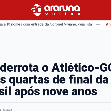
—
10 nomes com entrada da Coronel Viviane; veja lista
Araru
derrota o Atlético-G
às quartas de final d
sil após nove anos
 · 03:49