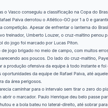
as o Vasco conseguiu a classificação na Copa do Brasi
fael Paiva derrotou o Atlético-GO por 1 a 0 e garant
da competição. Apesar de enfrentar o lanterna do Brasi
vo treinador, Umberto Louzer, o cruz-maltino penou p
gol do jogo foi marcado por Lucas Piton.
de jogo brigado no meio de campo, com muitos erros
arecendo aos poucos. Do lado do cruz-maltino, Paye
r a produção ofensiva da equipe à todo instante e foi
s oportunidades da equipe de Rafael Paiva, até aque
ra da área perigosos.
ecia caminhar para o intervalo sem tirar o zero do pl
 abrir o marcador. Paulo Henrique deu belo passe para
utou e a bola bateu no lateral-direito, até sobrar par