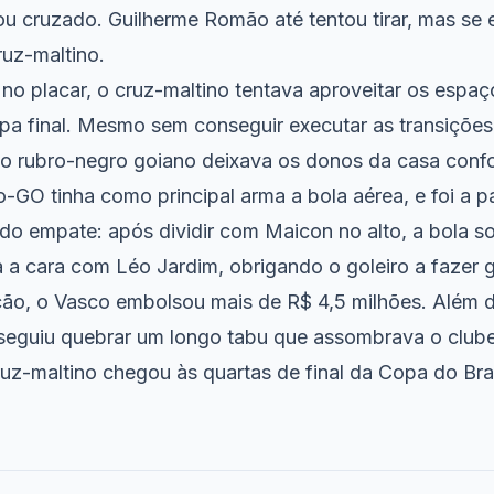
zou cruzado. Guilherme Romão até tentou tirar, mas se 
ruz-maltino.
o placar, o cruz-maltino tentava aproveitar os espaç
pa final. Mesmo sem conseguir executar as transições 
do rubro-negro goiano deixava os donos da casa conf
-GO tinha como principal arma a bola aérea, e foi a pa
do empate: após dividir com Maicon no alto, a bola s
a a cara com Léo Jardim, obrigando o goleiro a fazer 
ção, o Vasco embolsou mais de R$ 4,5 milhões. Além d
seguiu quebrar um longo tabu que assombrava o clube
uz-maltino chegou às quartas de final da Copa do Bra