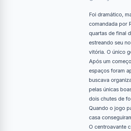
Foi dramático, m
comandada por Ra
quartas de final 
estreando seu no
vitória. O único 
Após um começo 
espaços foram ap
buscava organiza
pelas únicas boa
dois chutes de fo
Quando o jogo par
casa conseguiram
O centroavante ch