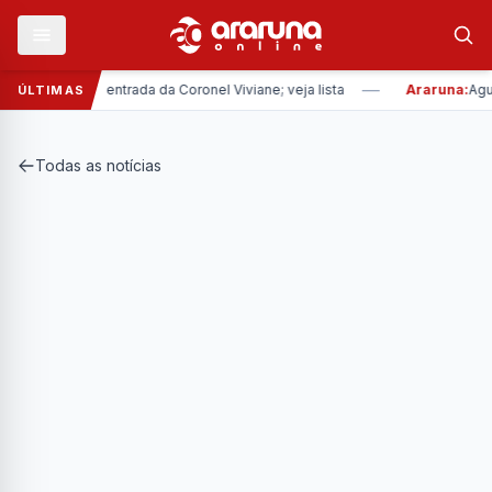
—
 nomes com entrada da Coronel Viviane; veja lista
Araruna:
Aguina
ÚLTIMAS
Todas as notícias