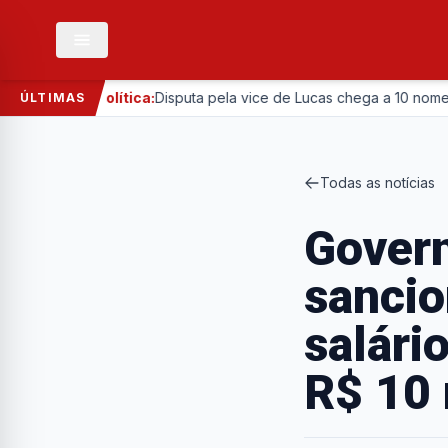
—
l
Política:
Disputa pela vice de Lucas chega a 10 nomes com 
ÚLTIMAS
Todas as notícias
Gover
sanci
salári
R$ 10 