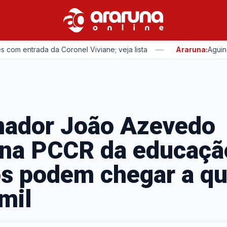
—
entrada da Coronel Viviane; veja lista
Araruna:
Aguinaldo R
nador João Azevedo
ona PCCR da educaçã
os podem chegar a q
mil