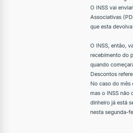
O INSS vai envia
Associativas (P
que esta devolva
O INSS, então, v
recebimento do p
quando começará
Descontos referen
No caso do mês d
mas o INSS não c
dinheiro já está
nesta segunda-fei