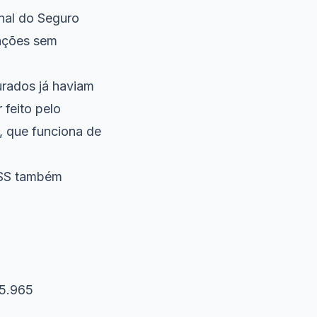
onal do Seguro
iações sem
urados já haviam
feito pelo
5, que funciona de
INSS também
75.965