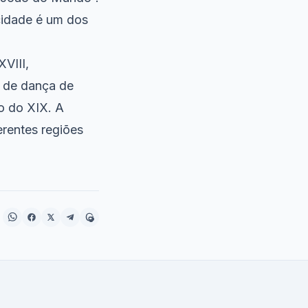
cidade é um dos
VIII,
o de dança de
o do XIX. A
erentes regiões