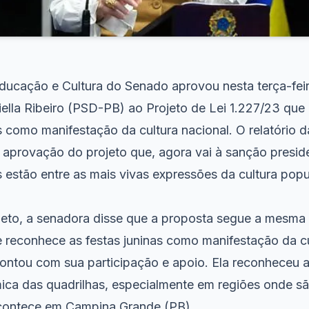
ucação e Cultura do Senado aprovou nesta terça-feira 
ella Ribeiro (PSD-PB) ao Projeto de Lei 1.227/23 que
s como manifestação da cultura nacional. O relatório d
 aprovação do projeto que, agora vai à sanção preside
s estão entre as mais vivas expressões da cultura popula
.
jeto, a senadora disse que a proposta segue a mesma 
 reconhece as festas juninas como manifestação da cu
ontou com sua participação e apoio. Ela reconheceu a
mica das quadrilhas, especialmente em regiões onde s
acontece em Campina Grande (PB).