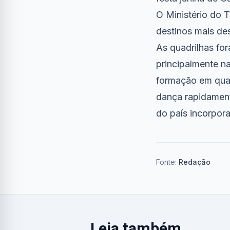
O Ministério do 
destinos mais des
As quadrilhas for
principalmente na
formação em quadr
dança rapidament
do país incorpor
Fonte:
Redação
Leia também