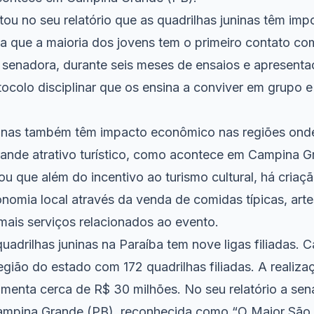
ou no seu relatório que as quadrilhas juninas têm impo
na que a maioria dos jovens tem o primeiro contato com
 senadora, durante seis meses de ensaios e apresenta
colo disciplinar que os ensina a conviver em grupo e 
ninas também têm impacto econômico nas regiões onde
rande atrativo turístico, como acontece em Campina Gr
ou que além do incentivo ao turismo cultural, há cria
omia local através da venda de comidas típicas, arte
mais serviços relacionados ao evento.
adrilhas juninas na Paraíba tem nove ligas filiadas. C
gião do estado com 172 quadrilhas filiadas. A realiza
menta cerca de R$ 30 milhões. No seu relatório a sen
Campina Grande (PB), reconhecida como “O Maior Sã