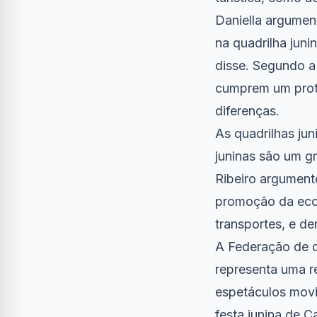
Daniella argument
na quadrilha juni
disse. Segundo a
cumprem um proto
diferenças.
As quadrilhas ju
juninas são um g
Ribeiro argument
promoção da econ
transportes, e de
A Federação de qu
representa uma re
espetáculos movi
festa junina de 