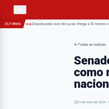
—
Política:
Disputa pela vice de Lucas chega a 10 nomes com entr
ÚLTIMAS
Todas as notícias
Senado
como m
nacion
21 de maio de 2024 · 1