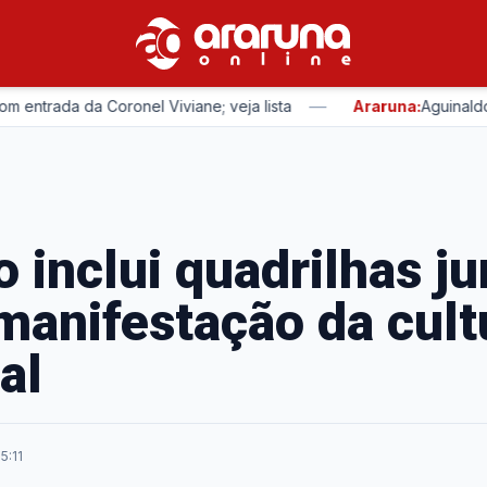
—
ada da Coronel Viviane; veja lista
Araruna:
Aguinaldo Ribe
 inclui quadrilhas ju
anifestação da cult
al
5:11