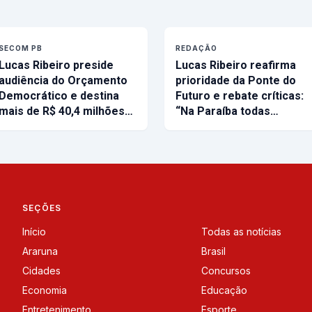
SECOM PB
REDAÇÃO
Lucas Ribeiro preside
Lucas Ribeiro reafirma
audiência do Orçamento
prioridade da Ponte do
Democrático e destina
Futuro e rebate críticas:
mais de R$ 40,4 milhões…
“Na Paraíba todas…
SEÇÕES
Início
Todas as notícias
Araruna
Brasil
Cidades
Concursos
Economia
Educação
Entretenimento
Esporte