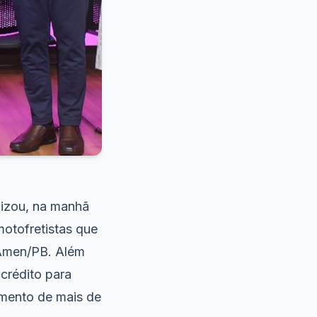
lizou, na manhã
motofretistas que
 Amen/PB. Além
crédito para
imento de mais de