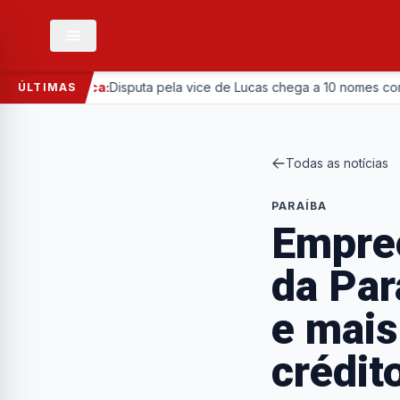
Política:
Disputa pela vice de Lucas chega a 10 nomes com entrada
ÚLTIMAS
Todas as notícias
PARAÍBA
Empre
da Par
e mais
crédit