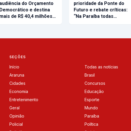
audiência do Orçamento
prioridade da Ponte do
Democrático e destina
Futuro e rebate críticas:
mais de R$ 40,4 milhões…
“Na Paraíba todas…
SEÇÕES
Início
Todas as notícias
Araruna
Brasil
Cidades
Concursos
Economia
Educação
Entretenimento
Esporte
Geral
Mundo
Opinião
Paraíba
Policial
Política