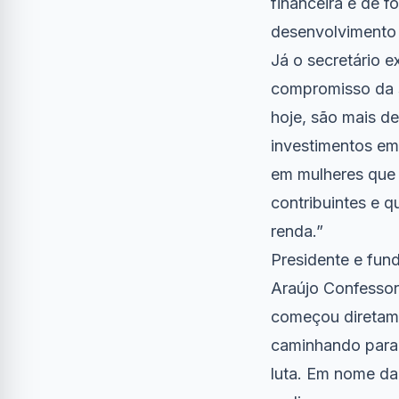
financeira e de 
desenvolvimento
Já o secretário e
compromisso da s
hoje, são mais d
investimentos em
em mulheres que 
contribuintes e 
renda.”
Presidente e fun
Araújo Confessor
começou diretame
caminhando para 
luta. Em nome d