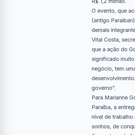
R$ 1,2 milhão.
O evento, que ac
(antigo Paraiban
demais integran
Vital Costa, sec
que a ação do Go
significado muito
negócio, tem uma
desenvolvimento.
governo”.
Para Marianne Gó
Paraíba, a entreg
nível de trabalh
sonhos, de conqu