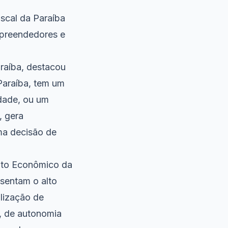
scal da Paraíba
mpreendedores e
raíba, destacou
Paraíba, tem um
idade, ou um
, gera
ma decisão de
nto Econômico da
esentam o alto
alização de
, de autonomia