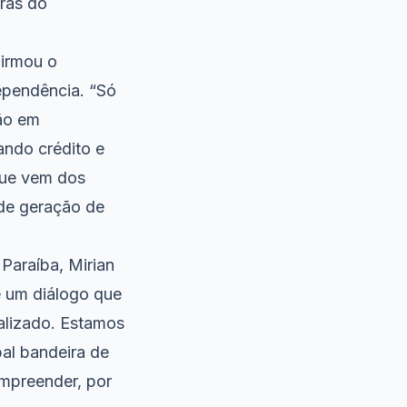
oras do
firmou o
ependência. “Só
ão em
ando crédito e
que vem dos
 de geração de
Paraíba, Mirian
 um diálogo que
alizado. Estamos
al bandeira de
mpreender, por