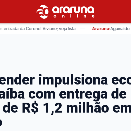
—
 da Coronel Viviane; veja lista
Araruna:
Aguinaldo Ribeiro
ender impulsiona ec
aíba com entrega de
 de R$ 1,2 milhão e
o