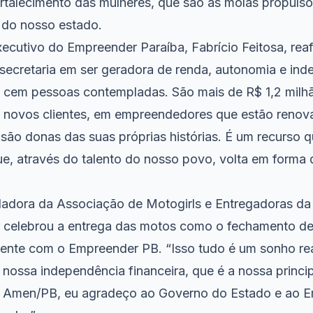
fortalecimento das mulheres, que são as molas propuls
 do nosso estado.
xecutivo do Empreender Paraíba, Fabrício Feitosa, rea
ecretaria em ser geradora de renda, autonomia e ind
e cem pessoas contempladas. São mais de R$ 1,2 milh
 novos clientes, em empreendedores que estão renov
são donas das suas próprias histórias. É um recurso 
que, através do talento do nosso povo, volta em forma
dadora da Associação de Motogirls e Entregadoras da 
 celebrou a entrega das motos como o fechamento de
nte com o Empreender PB. “Isso tudo é um sonho re
nossa independência financeira, que é a nossa princip
a Amen/PB, eu agradeço ao Governo do Estado e ao E