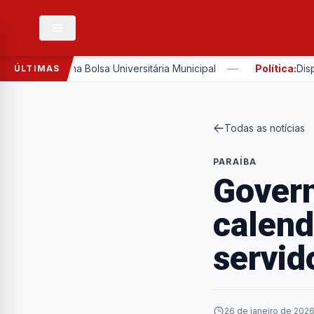
—
o Programa Bolsa Universitária Municipal
Política:
Disputa 
ÚLTIMAS
Todas as notícias
PARAÍBA
Govern
calend
servid
26 de janeiro de 2026