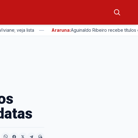
—
; veja lista
Araruna:
Aguinaldo Ribeiro recebe títulos de
os
datas