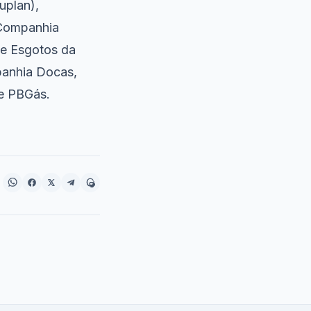
uplan),
 Companhia
 e Esgotos da
panhia Docas,
 e PBGás.