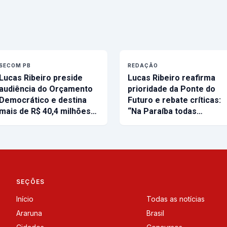
SECOM PB
REDAÇÃO
Lucas Ribeiro preside
Lucas Ribeiro reafirma
audiência do Orçamento
prioridade da Ponte do
Democrático e destina
Futuro e rebate críticas:
mais de R$ 40,4 milhões…
“Na Paraíba todas…
SEÇÕES
Início
Todas as notícias
Araruna
Brasil