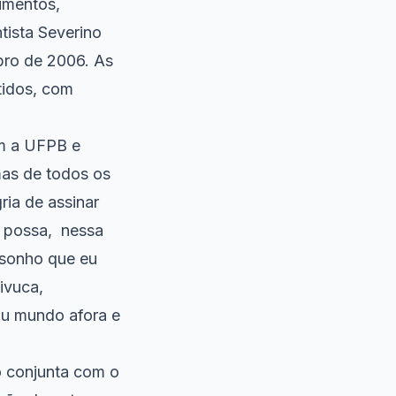
rumentos,
tista Severino
bro de 2006. As
tidos, com
m a UFPB e
mas de todos os
ria de assinar
e possa, nessa
 sonho que eu
ivuca,
ou mundo afora e
 conjunta com o