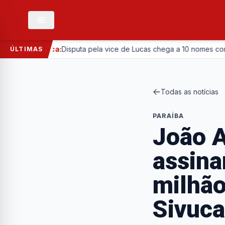
Política:
Disputa pela vice de Lucas chega a 10 nomes com entrada
ÚLTIMAS
Todas as notícias
PARAÍBA
João A
assina
milhão
Sivuca