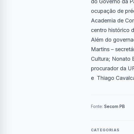
do Governo da Pa
ocupação de préd
Academia de Comé
centro histórico
Além do governad
Martins – secret
Cultura; Nonato 
procurador da UF
e Thiago Cavalca
Fonte:
Secom PB
CATEGORIAS