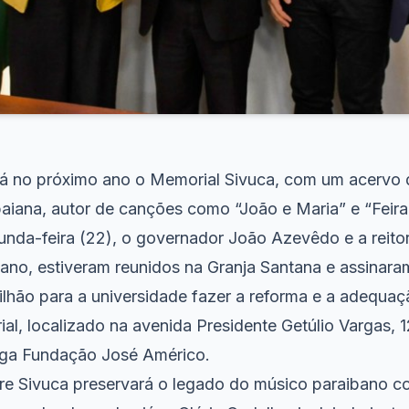
á no próximo ano o Memorial Sivuca, com um acervo d
baiana, autor de canções como “João e Maria” e “Feir
nda-feira (22), o governador João Azevêdo e a reito
ano, estiveram reunidos na Granja Santana e assinar
milhão para a universidade fazer a reforma e a adequa
al, localizado na avenida Presidente Getúlio Vargas, 
tiga Fundação José Américo.
e Sivuca preservará o legado do músico paraibano 