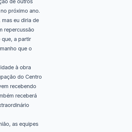
ção de outros
 no próximo ano.
 mas eu diria de
om repercussão
que, a partir
tamanho que o
lidade à obra
cupação do Centro
 vem recebendo
também receberá
traordinário
nião, as equipes