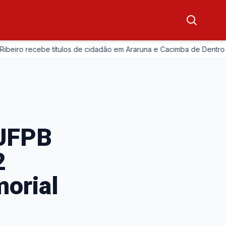
—
 recebe títulos de cidadão em Araruna e Cacimba de Dentro
 UFPB
2
morial