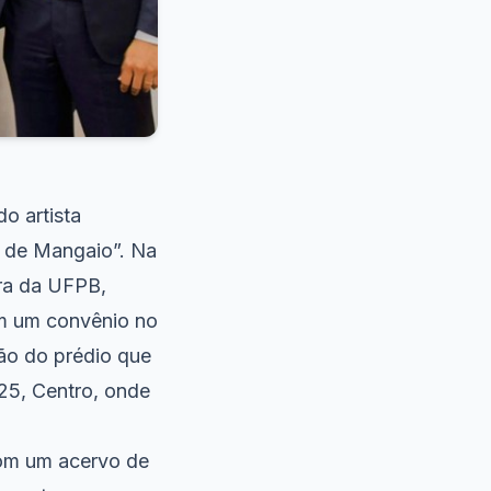
o artista
a de Mangaio”. Na
ra da UFPB,
am um convênio no
ção do prédio que
125, Centro, onde
com um acervo de