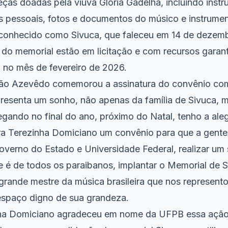
eças doadas pela viúva Glória Gadelha, incluindo inst
os pessoais, fotos e documentos do músico e instrumen
, conhecido como Sivuca, que faleceu em 14 de dezem
 do memorial estão em licitação e com recursos garan
io no mês de fevereiro de 2026.
ão Azevêdo comemorou a assinatura do convênio co
resenta um sonho, não apenas da família de Sivuca, 
gando no final do ano, próximo do Natal, tenho a aleg
ora Terezinha Domiciano um convênio para que a gent
overno do Estado e Universidade Federal, realizar um
e é de todos os paraibanos, implantar o Memorial de S
grande mestre da música brasileira que nos represent
espaço digno de sua grandeza.
inha Domiciano agradeceu em nome da UFPB essa ação