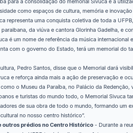
ba para a consolidação do memorial Sivuca e a utiliza
rsidade como espaços de cultura, memória e inovação
ca representa uma conquista coletiva de toda a UFPB,
 paraibana, da viúva e cantora Glorinha Gadelha, e c
vuca é um nome de referência da música internacional e 
nta com o governo do Estado, terá um memorial do 
ultura, Pedro Santos, disse que o Memorial dará visibi
Sivuca e reforça ainda mais a ação de preservação e o
m como o Museu da Paraíba, no Palácio da Redenção,
ibanos e turistas do mundo todo, o Memorial Sivuca 
iradores de sua obra de todo o mundo, formando um ex
e cultural no nosso centro histórico”.
 outros prédios no Centro Histórico
- Durante a reu