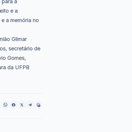
 para a
ito e a
 e a memória no
nião Gilmar
s, secretário de
ávio Gomes,
tura da UFPB