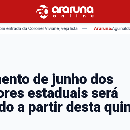
—
rada da Coronel Viviane; veja lista
Araruna:
Aguinaldo Rib
ento de junho dos
ores estaduais será
do a partir desta qui