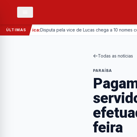
—
Política:
Disputa pela vice de Lucas chega a 10 nomes com ent
ÚLTIMAS
Todas as notícias
PARAÍBA
Pagam
servid
efetua
feira