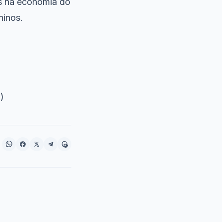
os na economia do
ninos.
)