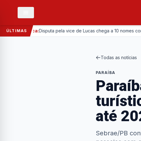
Política:
Disputa pela vice de Lucas chega a 10 nomes com entrada
ÚLTIMAS
Todas as notícias
PARAÍBA
Paraíb
turíst
até 20
Sebrae/PB cont