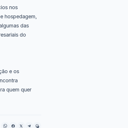
ios nos
s de hospedagem,
 algumas das
esariais do
ção e os
encontra
para quem quer