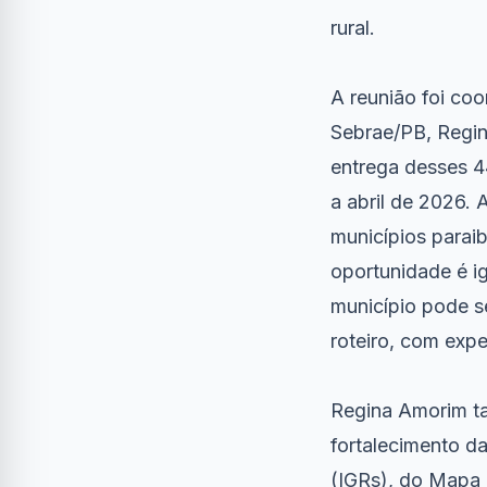
rural.
A reunião foi co
Sebrae/PB, Regin
entrega desses 4
a abril de 2026. 
municípios parai
oportunidade é i
município pode se
roteiro, com expe
Regina Amorim ta
fortalecimento d
(IGRs), do Mapa 