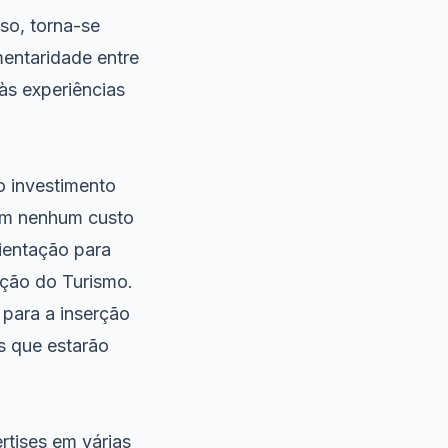
sso, torna-se
entaridade entre
às experiências
o investimento
sem nenhum custo
rientação para
ação do Turismo.
 para a inserção
s que estarão
tises em várias