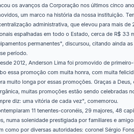
cou os avanços da Corporação nos últimos cinco ano
ovidos, um marco na história da nossa instituição. Te
entralização administrativa, que elevou para mais de
onais espalhadas em todo o Estado, cerca de R$ 33 
uipamentos permanentes", discursou, citando ainda as 
se período.
sde 2012, Anderson Lima foi promovido de primeiro-
ebo essa promoção com muita honra, com muita felici
ra muito longa por essas promoções. Graças a Deus,
rgânica, muitas promoções estão sendo celebradas no
pre diz: uma vitória de cada vez", comemorou.
templaram 11 tenentes-coronéis, 29 majores, 48 capi
s, numa solenidade prestigiada por familiares e amig
m como por diversas autoridades: coronel Sérgio Fon