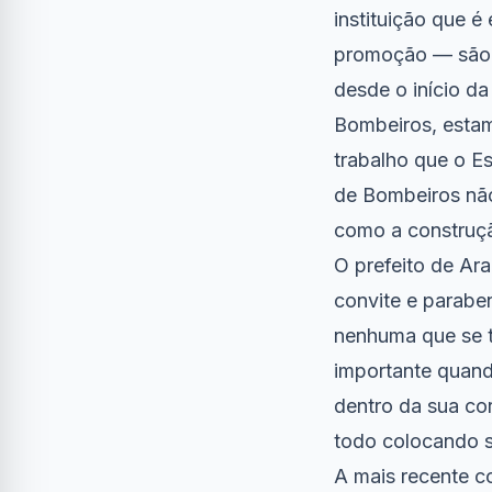
instituição que é
promoção — são 1
desde o início d
Bombeiros, esta
trabalho que o Es
de Bombeiros não
como a construçã
O prefeito de Ar
convite e parabe
nenhuma que se t
importante quand
dentro da sua co
todo colocando s
A mais recente c