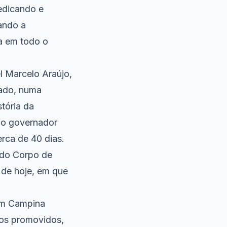
dedicando e
ando a
ça em todo o
l Marcelo Araújo,
tado, numa
stória da
 do governador
rca de 40 dias.
 do Corpo de
 de hoje, em que
em Campina
dos promovidos,