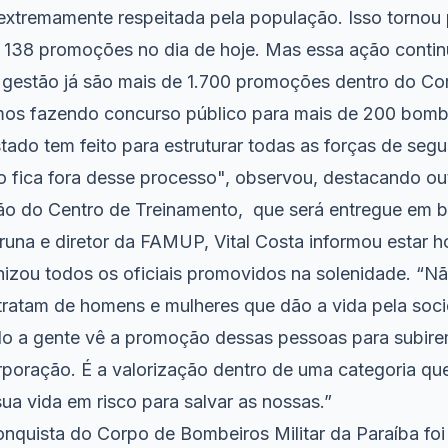
 extremamente respeitada pela população. Isso tornou 
38 promoções no dia de hoje. Mas essa ação continu
a gestão já são mais de 1.700 promoções dentro do Co
mos fazendo concurso público para mais de 200 bomb
tado tem feito para estruturar todas as forças de seg
 fica fora desse processo", observou, destacando ou
o do Centro de Treinamento, que será entregue em b
aruna e diretor da FAMUP, Vital Costa informou estar 
nizou todos os oficiais promovidos na solenidade. “N
ratam de homens e mulheres que dão a vida pela soci
o a gente vê a promoção dessas pessoas para subir
rporação. É a valorização dentro de uma categoria qu
ua vida em risco para salvar as nossas.”
onquista do Corpo de Bombeiros Militar da Paraíba fo