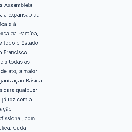
la Assembleia
es, a expansão da
ica e à
lica da Paraíba,
e todo o Estado.
n Francisco
cia todas as
de ato, a maior
ganização Básica
s para qualquer
 já fez com a
ração
fissional, com
lica. Cada