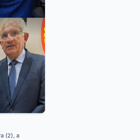
a (2), a