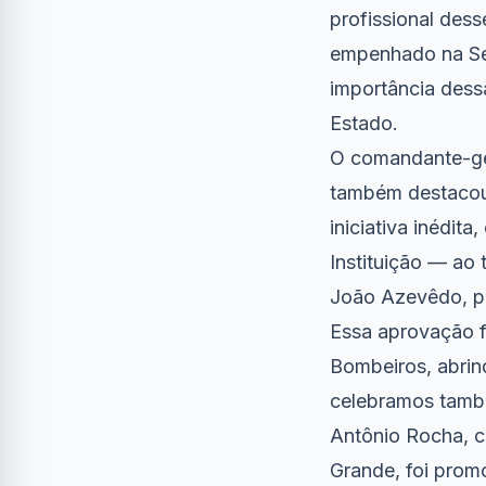
profissional des
empenhado na Seg
importância dess
Estado.
O comandante-ger
também destacou 
iniciativa inédit
Instituição — ao 
João Azevêdo, po
Essa aprovação f
Bombeiros, abrin
celebramos també
Antônio Rocha, 
Grande, foi prom