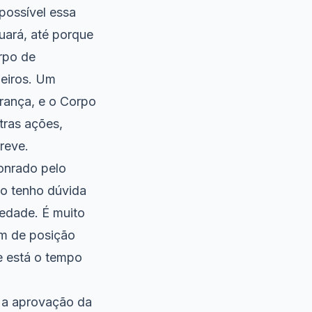
possível essa
ará, até porque
rpo de
eiros. Um
urança, e o Corpo
tras ações,
reve.
honrado pelo
ão tenho dúvida
edade. É muito
em de posição
e está o tempo
i a aprovação da