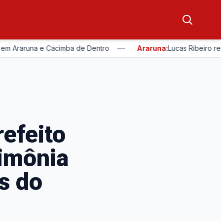
—
una e Cacimba de Dentro
Araruna:
Lucas Ribeiro recebe títu
efeito
rimônia
s do