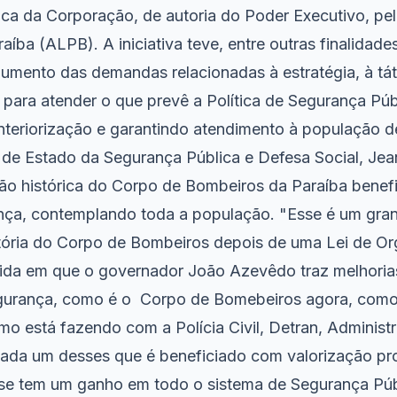
ica da Corporação, de autoria do Poder Executivo, pe
raíba (ALPB). A iniciativa teve, entre outras finalidad
umento das demandas relacionadas à estratégia, à tát
 para atender o que prevê a Política de Segurança Púb
interiorização e garantindo atendimento à população d
o de Estado da Segurança Pública e Defesa Social, Jea
o histórica do Corpo de Bombeiros da Paraíba benefi
nça, contemplando toda a população. "Esse é um gran
ória do Corpo de Bombeiros depois de uma Lei de Or
da em que o governador João Azevêdo traz melhoria
gurança, como é o Corpo de Bomebeiros agora, como
como está fazendo com a Polícia Civil, Detran, Administ
cada um desses que é beneficiado com valorização pro
 se tem um ganho em todo o sistema de Segurança Púb