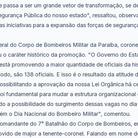
se passa a ser um grande vetor de transformação, se 
urança Pública do nosso estado", ressaltou, observ
as iniciativas para a expansão das forças de seguran
al do Corpo de Bombeiros Militar da Paraíba, corone
o caráter histórico da promoção. "O Governo do Es
a, está promovendo a maior quantidade de oficiais da hi
todo, são 138 oficiais. E isso é o resultado da atitude
ssibilitando a aprovação da nossa Lei Orgânica há ce
oi fundamental para mudar a estrutura organizacional
do a possibilidade do surgimento dessas vagas no dia
m o Dia Nacional do Bombeiro Militar", comentou.
comandante do 7° Batalhão do Corpo de Bombeiros, 
ovido de major a tenente-coronel. Falando em nome 