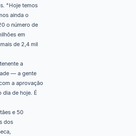
s. "Hoje temos
mos ainda o
 20 o número de
milhões em
mais de 2,4 mil
tenente a
dade — a gente
 com a aprovação
 dia de hoje. É
tães e 50
os dos
seca,