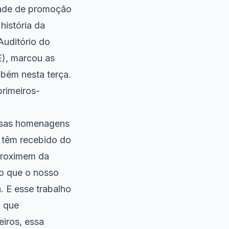
dade de promoção
história da
Auditório do
E), marcou as
bém nesta terça.
primeiros-
ersas homenagens
 têm recebido do
proximem da
ão que o nosso
 E esse trabalho
a que
iros, essa