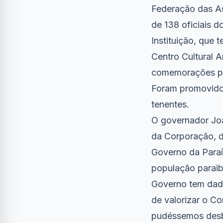
Federação das A
de 138 oficiais d
Instituição, que 
Centro Cultural 
comemorações pel
Foram promovidos
tenentes.
O governador Joã
da Corporação, d
Governo da Paraí
população paraib
Governo tem dado
de valorizar o C
pudéssemos desb