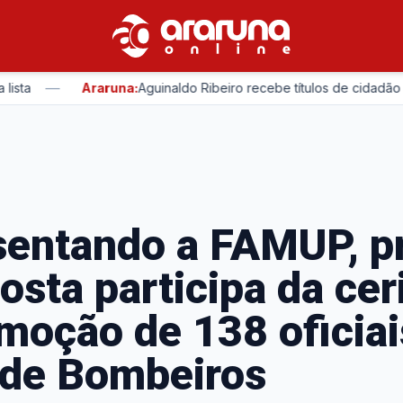
—
Araruna:
Aguinaldo Ribeiro recebe títulos de cidadão em Arar
entando a FAMUP, pr
Costa participa da ce
moção de 138 oficiai
 de Bombeiros