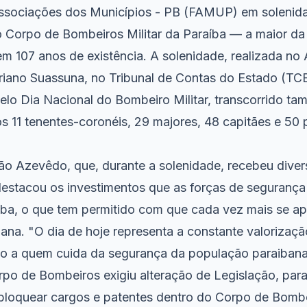
ssociações dos Municípios - PB (FAMUP) em soleni
o Corpo de Bombeiros Militar da Paraíba — a maior da 
tem 107 anos de existência. A solenidade, realizada no 
Ariano Suassuna, no Tribunal de Contas do Estado (TC
o Dia Nacional do Bombeiro Militar, transcorrido tam
 11 tenentes-coronéis, 29 majores, 48 capitães e 50 
o Azevêdo, que, durante a solenidade, recebeu div
estacou os investimentos que as forças de segurança
ba, o que tem permitido com que cada vez mais se a
ana. "O dia de hoje representa a constante valorizaç
 a quem cuida da segurança da população paraibana.
orpo de Bombeiros exigiu alteração de Legislação, par
loquear cargos e patentes dentro do Corpo de Bombe