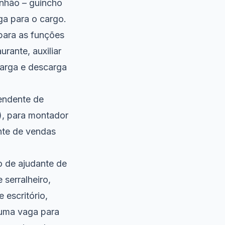
inhão – guincho
ga para o cargo.
para as funções
urante, auxiliar
carga e descarga
tendente de
), para montador
ente de vendas
o de ajudante de
 serralheiro,
 escritório,
 uma vaga para