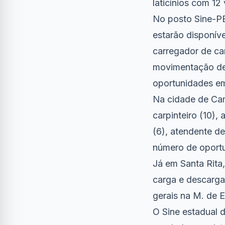
laticínios com 12
No posto Sine-PB
estarão disponív
carregador de ca
movimentação de 
oportunidades em
Na cidade de Cam
carpinteiro (10),
(6), atendente d
número de oportu
Já em Santa Rita
carga e descarga 
gerais na M. de E
O Sine estadual d