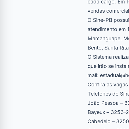
cada cargo. Em P
vendas comercial
O Sine-PB possui
atendimento em 1
Mamanguape, Mont
Bento, Santa Rit
O Sistema realiz
que irão se insta
mail:
estadual@h
Confira as vagas
Telefones do Sin
João Pessoa – 3
Bayeux – 3253-
Cabedelo – 325