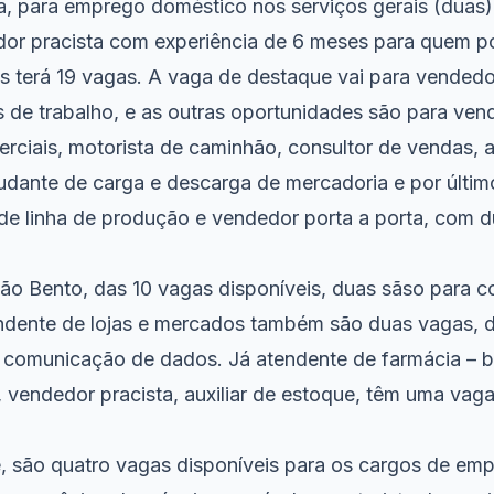
a, para emprego doméstico nos serviços gerais (duas)
or pracista com experiência de 6 meses para quem p
s terá 19 vagas. A vaga de destaque vai para vendedo
 de trabalho, e as outras oportunidades são para ven
rciais, motorista de caminhão, consultor de vendas, a
judante de carga e descarga de mercadoria e por últim
r de linha de produção e vendedor porta a porta, com 
ão Bento, das 10 vagas disponíveis, duas sãso para c
ndente de lojas e mercados também são duas vagas, d
e comunicação de dados. Já atendente de farmácia – b
, vendedor pracista, auxiliar de estoque, têm uma vag
são quatro vagas disponíveis para os cargos de em