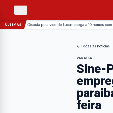
olítica:
Disputa pela vice de Lucas chega a 10 nomes com entrada da
ÚLTIMAS
Todas as notícias
PARAÍBA
Sine-P
empre
paraib
feira