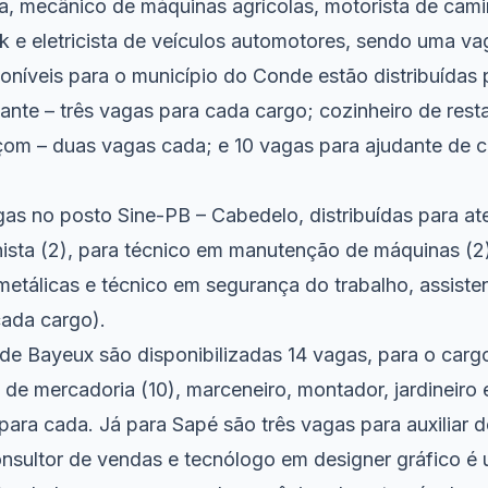
ta, mecânico de máquinas agrícolas, motorista de cam
e eletricista de veículos automotores, sendo uma va
oníveis para o município do Conde estão distribuídas 
ilante – três vagas para cada cargo; cozinheiro de resta
çom – duas vagas cada; e 10 vagas para ajudante de 
gas no posto Sine-PB – Cabedelo, distribuídas para a
nista (2), para técnico em manutenção de máquinas (2
metálicas e técnico em segurança do trabalho, assist
ada cargo).
 de Bayeux são disponibilizadas 14 vagas, para o carg
de mercadoria (10), marceneiro, montador, jardineiro e
ra cada. Já para Sapé são três vagas para auxiliar de
nsultor de vendas e tecnólogo em designer gráfico é