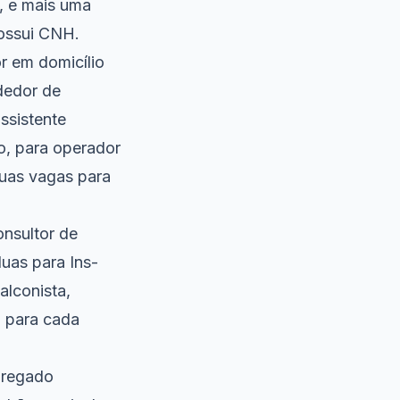
, e mais uma
ossui CNH.
r em domicílio
dedor de
ssistente
o, para operador
duas vagas para
onsultor de
uas para Ins-
alconista,
a para cada
pregado