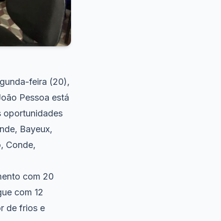
gunda-feira (20),
João Pessoa está
s oportunidades
nde, Bayeux,
o, Conde,
amento com 20
ugue com 12
 de frios e