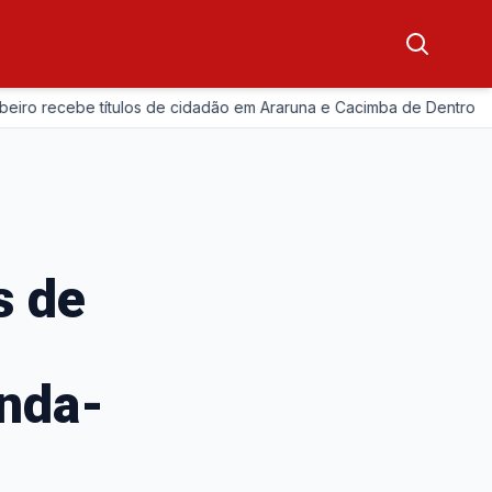
—
cebe títulos de cidadão em Araruna e Cacimba de Dentro
Ar
s de
unda-