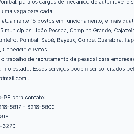
ombal, para os cargos de mecânico de automóvel e s
 uma vaga para cada.
 atualmente 15 postos em funcionamento, e mais quat
5 municípios: João Pessoa, Campina Grande, Cajazeir
eiro, Pombal, Sapé, Bayeux, Conde, Guarabira, Ita
a, Cabedelo e Patos.
a o trabalho de recrutamento de pessoal para empresas
lar no estado. Esses serviços podem ser solicitados pe
otmail.com
.
e-PB para contato:
218-6617 – 3218-6600
2818
0-3270