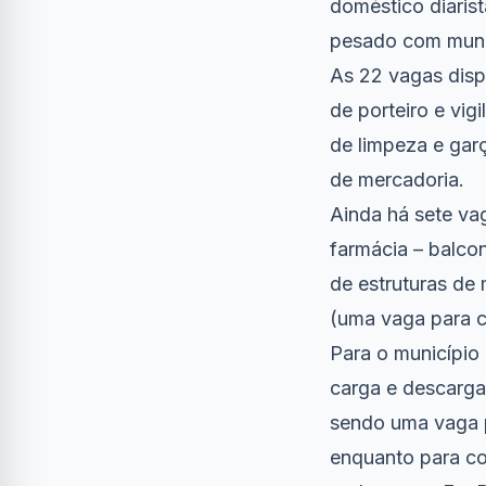
doméstico diaris
pesado com munk 
As 22 vagas disp
de porteiro e vig
de limpeza e gar
de mercadoria.
Ainda há sete va
farmácia – balco
de estruturas de 
(uma vaga para c
Para o município
carga e descarga 
sendo uma vaga pa
enquanto para co