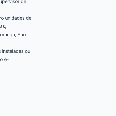
upervisor de
ro unidades de
as,
poranga, São
 instaladas ou
lo e-