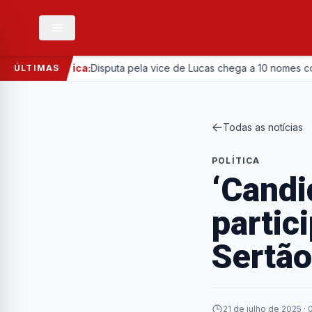
—
Política:
Disputa pela vice de Lucas chega a 10 nomes com entr
ÚLTIMAS
Todas as notícias
POLÍTICA
‘Candi
partic
Sertão
21 de julho de 2025 · 