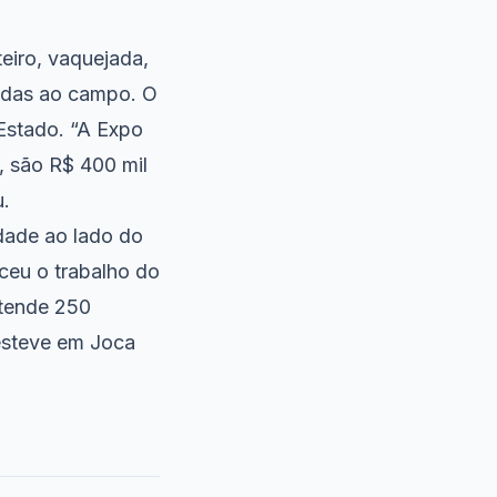
eiro, vaquejada,
tadas ao campo. O
Estado. “A Expo
, são R$ 400 mil
u.
idade ao lado do
ceu o trabalho do
atende 250
esteve em Joca