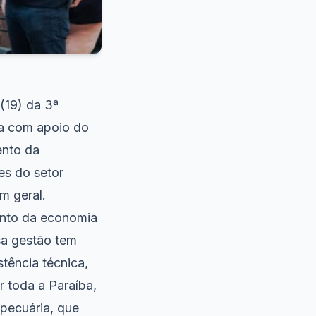
(19) da 3ª
ta com apoio do
ento da
es do setor
m geral.
mento da economia
sa gestão tem
stência técnica,
r toda a Paraíba,
pecuária, que