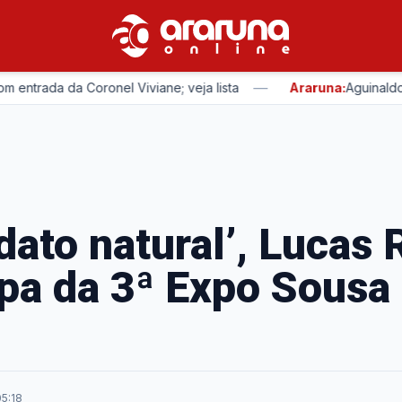
—
ada da Coronel Viviane; veja lista
Araruna:
Aguinaldo Ribe
dato natural’, Lucas 
ipa da 3ª Expo Sousa
05:18