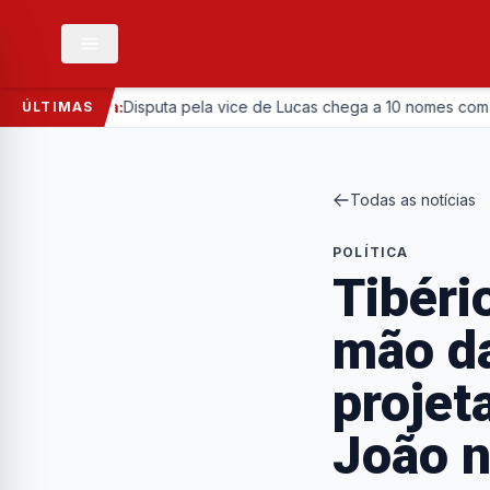
Política:
Disputa pela vice de Lucas chega a 10 nomes com entrada d
ÚLTIMAS
Todas as notícias
POLÍTICA
Tibéri
mão da
projet
João 