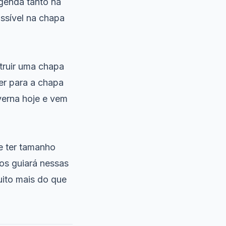
egenda tanto na
ssível na chapa
truir uma chapa
er para a chapa
verna hoje e vem
e ter tamanho
os guiará nessas
uito mais do que