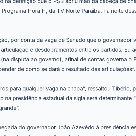
ão há definição que o PSB abriu mão da cabeça de cha
o Programa Hora H, da TV Norte Paraíba, na noite des
ção, por conta da vaga de Senado que o governador v
 articulação e desdobramentos entre os partidos. Eu a
 (na disputa ao governo), afinal de contas governa o 
pender de como se dará o resultado das articulações”.
os para qualquer vaga na chapa”, ressaltou Tibério, 
 na presidência estadual da sigla será determinante 
grande”.
chegada do governador João Azevêdo à presidência e