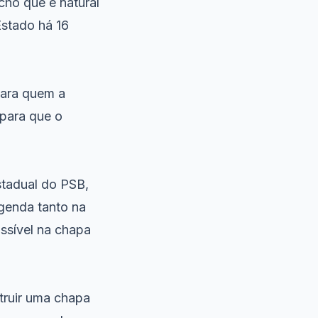
cho que é natural
Estado há 16
para quem a
“para que o
stadual do PSB,
egenda tanto na
ssível na chapa
truir uma chapa