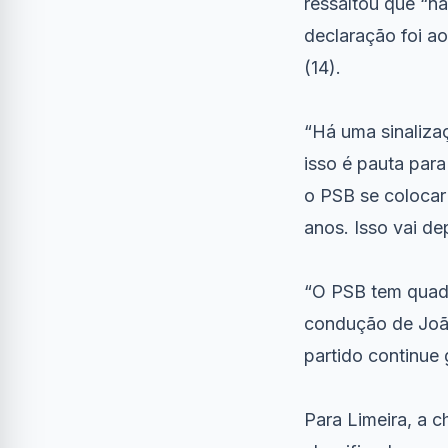
ressaltou que “n
declaração foi a
(14).
“Há uma sinaliza
isso é pauta para
o PSB se colocar
anos. Isso vai de
“O PSB tem quadr
condução de João
partido continue 
Para Limeira, a 