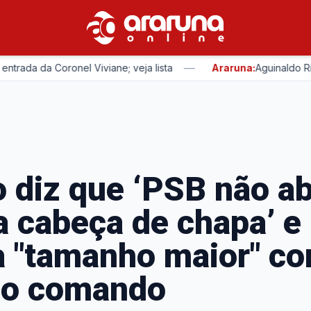
—
a Coronel Viviane; veja lista
Araruna:
Aguinaldo Ribeiro r
o diz que ‘PSB não ab
 cabeça de chapa’ e
a "tamanho maior" c
no comando