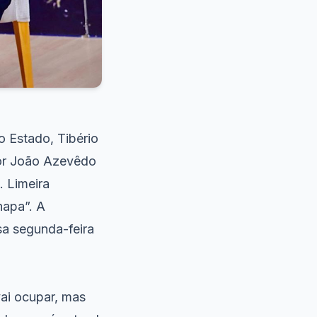
 Estado, Tibério
dor João Azevêdo
. Limeira
hapa”. A
sa segunda-feira
ai ocupar, mas