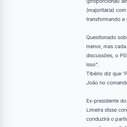
(proporcional) a
(majoritária) co
transformando a 
Questionado sobr
menor, mas cada 
discussões, o PS
isso”.
Tibério diz que 
João no comand
Ex-presidente do
Limeira disse co
conduzirá o part