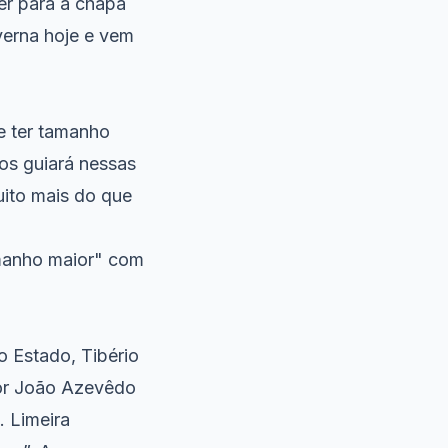
er para a chapa
verna hoje e vem
e ter tamanho
os guiará nessas
uito mais do que
amanho maior" com
 Estado, Tibério
dor João Azevêdo
. Limeira