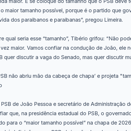
inda maior. E se coloque do tamanho que o PSB deve t
m o maior tamanho possível, porque é o partido que go
vida dos paraibanos e paraibanas”, pregou Limeira.
e qual seria esse “tamanho”, Tibério grifou: “Não pod
vez maior. Vamos confiar na condução de João, ele n
B quer discutir a vaga do Senado, mas quer discutir m
‘PSB não abriu mão da cabeça de chapa’ e projeta "t
o
 PSB de João Pessoa e secretário de Administração do
nfiar que, na presidência estadual do PSB, o governa
ido para o “maior tamanho possível” na chapa de 2026