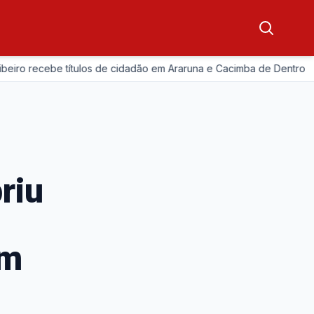
—
ecebe títulos de cidadão em Araruna e Cacimba de Dentro
A
riu
om