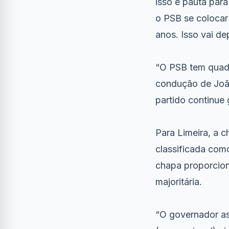
isso é pauta para
o PSB se colocar
anos. Isso vai de
“O PSB tem quadr
condução de João
partido continue 
Para Limeira, a 
classificada com
chapa proporcion
majoritária.
“O governador as