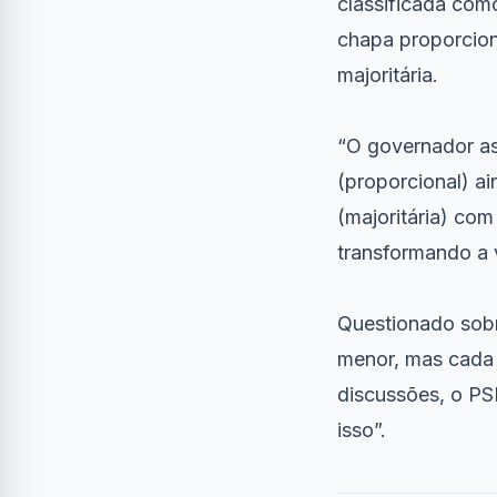
classificada com
chapa proporcion
majoritária.
“O governador as
(proporcional) a
(majoritária) co
transformando a 
Questionado sobr
menor, mas cada 
discussões, o PS
isso”.