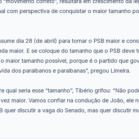
o “movimento correto”, resultará em crescimento da l
al com perspectiva de conquistar o maior tamanho po
sume dia 28 (de abril) para tornar o PSB maior e cons
inda maior. E se coloque do tamanho que o PSB deve t
m o maior tamanho possível, porque é o partido que go
vida dos paraibanos e paraibanas”, pregou Limeira.
e qual seria esse “tamanho”, Tibério grifou: “Não pod
vez maior. Vamos confiar na condução de João, ele n
B quer discutir a vaga do Senado, mas quer discutir m