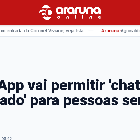
—
trada da Coronel Viviane; veja lista
Araruna:
Aguinaldo Ri
pp vai permitir 'cha
ado' para pessoas s
· 05:42