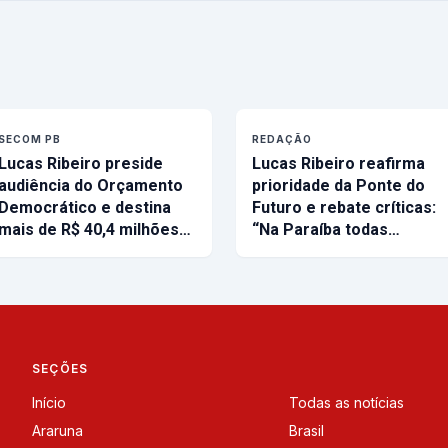
SECOM PB
REDAÇÃO
Lucas Ribeiro preside
Lucas Ribeiro reafirma
audiência do Orçamento
prioridade da Ponte do
Democrático e destina
Futuro e rebate críticas:
mais de R$ 40,4 milhões…
“Na Paraíba todas…
SEÇÕES
Início
Todas as notícias
Araruna
Brasil