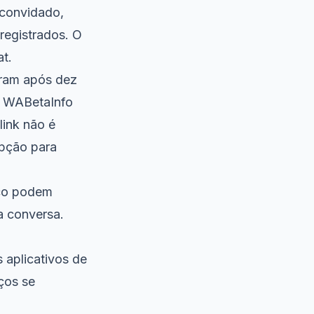
convidado,
registrados. O
t.
iram após dez
 O WABetaInfo
link não é
opção para
ico podem
a conversa.
 aplicativos de
ços se