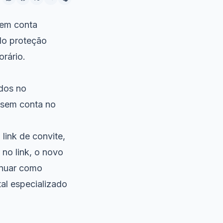
sem conta
do proteção
orário.
ados no
 sem conta no
link de convite,
 no link, o novo
inuar como
al especializado