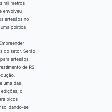
s mil metros
ue envolveu
os artesãos no
uma política
 Empreender
s do setor. Serão
 para artesãos
nvestimento de R$
rodução.
se uma das
 edições, o
ara picos
onsolidando-se