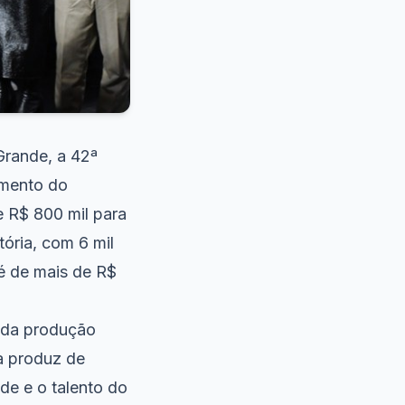
Grande, a 42ª
imento do
e R$ 800 mil para
tória, com 6 mil
é de mais de R$
 da produção
ba produz de
de e o talento do