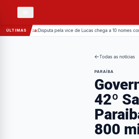
Política:
Disputa pela vice de Lucas chega a 10 nomes com entrada
ÚLTIMAS
Todas as notícias
PARAÍBA
Govern
42º Sa
Paraib
800 mi