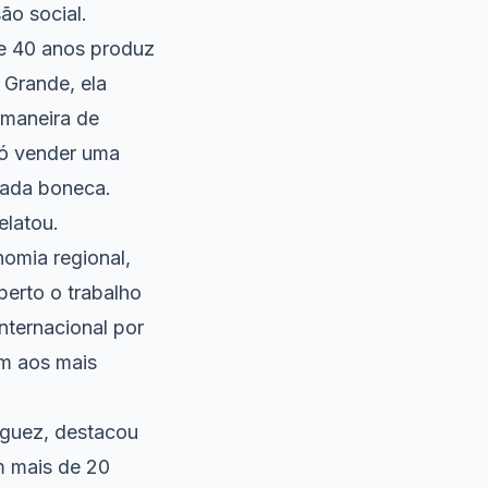
ão social.
de 40 anos produz
 Grande, ela
maneira de
só vender uma
cada boneca.
elatou.
omia regional,
erto o trabalho
nternacional por
m aos mais
iguez, destacou
m mais de 20