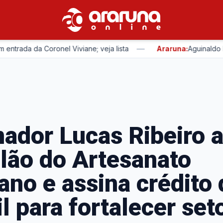
—
 da Coronel Viviane; veja lista
Araruna:
Aguinaldo Ribeiro
ador Lucas Ribeiro 
lão do Artesanato
ano e assina crédito
l para fortalecer set