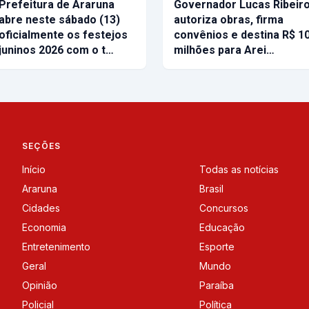
Prefeitura de Araruna
Governador Lucas Ribeir
abre neste sábado (13)
autoriza obras, firma
oficialmente os festejos
convênios e destina R$ 1
juninos 2026 com o t…
milhões para Arei…
SEÇÕES
Início
Todas as notícias
Araruna
Brasil
Cidades
Concursos
Economia
Educação
Entretenimento
Esporte
Geral
Mundo
Opinião
Paraíba
Policial
Política