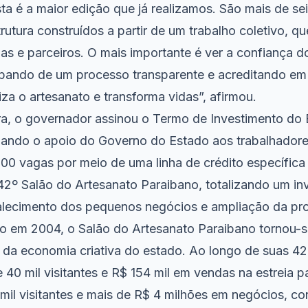
ta é a maior edição que já realizamos. São mais de sei
utura construídos a partir de um trabalho coletivo, q
ias e parceiros. O mais importante é ver a confiança d
ipando de um processo transparente e acreditando em 
iza o artesanato e transforma vidas”, afirmou.
ra, o governador assinou o Termo de Investimento do
iando o apoio do Governo do Estado aos trabalhadore
100 vagas por meio de uma linha de crédito específica
 42º Salão do Artesanato Paraibano, totalizando um i
talecimento dos pequenos negócios e ampliação da p
o em 2004, o Salão do Artesanato Paraibano tornou-
es da economia criativa do estado. Ao longo de suas 42
40 mil visitantes e R$ 154 mil em vendas na estreia p
 mil visitantes e mais de R$ 4 milhões em negócios, c