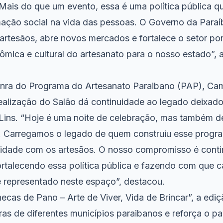
Mais do que um evento, essa é uma política pública q
mação social na vida das pessoas. O Governo da Paraí
artesãos, abre novos mercados e fortalece o setor po
ômica e cultural do artesanato para o nosso estado”, 
nra do Programa do Artesanato Paraibano (PAP), Cam
ealização do Salão dá continuidade ao legado deixado
ins. “Hoje é uma noite de celebração, mas também d
. Carregamos o legado de quem construiu esse progr
midade com os artesãos. O nosso compromisso é cont
ortalecendo essa política pública e fazendo com que c
 e representado neste espaço”, destacou.
cas de Pano – Arte de Viver, Vida de Brincar”, a ed
as de diferentes municípios paraibanos e reforça o p