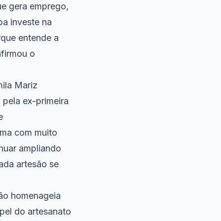
ue gera emprego,
ba investe na
rque entende a
afirmou o
ila Mariz
 pela ex-primeira
e
ama com muito
inuar ampliando
ada artesão se
ição homenageia
apel do artesanato